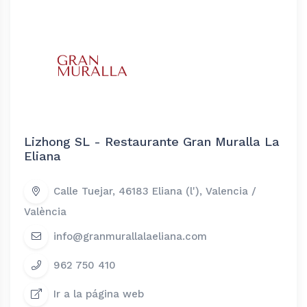
Lizhong SL - Restaurante Gran Muralla La
Eliana
Calle Tuejar, 46183 Eliana (l'), Valencia /
València
info@granmurallalaeliana.com
962 750 410
Ir a la página web